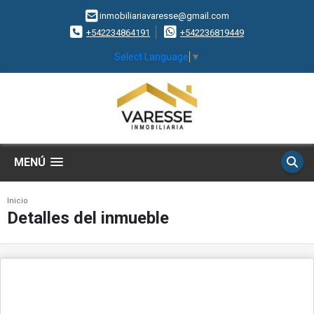
inmobiliariavaresse@gmail.com
+542234864191
+542236819449
Select Language
▼
MENÚ
Inicio
Detalles del inmueble