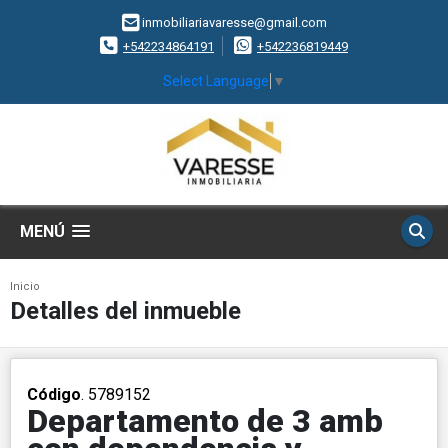
inmobiliariavaresse@gmail.com
+542234864191
+542236819449
Select Language
▼
MENÚ
Inicio
Detalles del inmueble
Código
. 5789152
Departamento de 3 amb