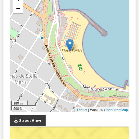
−
100 m
500 ft
Leaflet
| Wasi - ©
OpenStreetMap
Street View