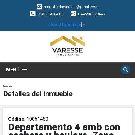
inmobiliariavaresse@gmail.com
+542234864191
+542236819449
Select Language
▼
MENÚ
Inicio
Detalles del inmueble
Código
. 10061450
Departamento 4 amb con