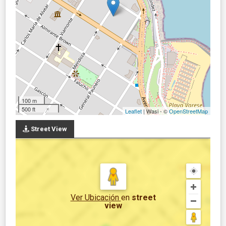
100 m
500 ft
Leaflet
| Wasi - ©
OpenStreetMap
Street View
Ver Ubicación
en
street
view