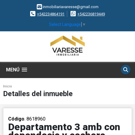
inmobiliariavaresse@gmail.com
+542234864191
+542236819449
Select Language
▼
MENÚ
Inicio
Detalles del inmueble
Código
. 8618960
Departamento 3 amb con