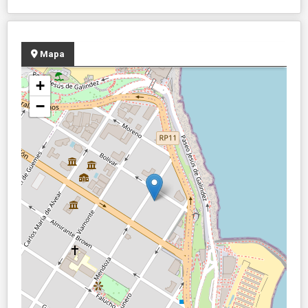
Mapa
+
−