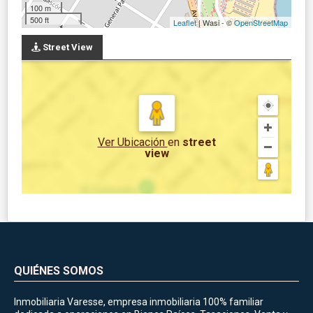
100 m
500 ft
Leaflet
| Wasi - ©
OpenStreetMap
Street View
Ver Ubicación
en
street
view
QUIÉNES SOMOS
Inmobiliaria Varesse, empresa inmobiliaria 100% familiar