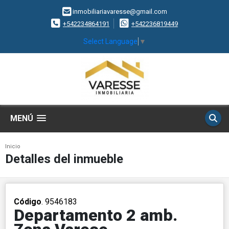
inmobiliariavaresse@gmail.com
+542234864191
+542236819449
Select Language
▼
MENÚ
Inicio
Detalles del inmueble
Código
. 9546183
Departamento 2 amb.