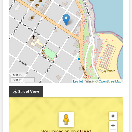
100 m
500 ft
Leaflet
| Wasi - ©
OpenStreetMap
Street View
Ver Ubicación
en
street