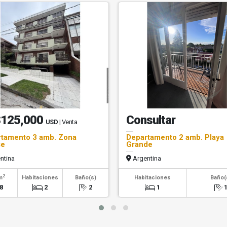
125,000
Consultar
USD
| Venta
tamento 3 amb. Zona
Departamento 2 amb. Playa
se
Grande
ntina
Argentina
2
m
Habitaciones
Baño(s)
Habitaciones
Baño(
8
2
2
1