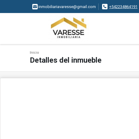
inmobiliariavaresse@gmail.com
+542234864191
Inicio
Detalles del inmueble