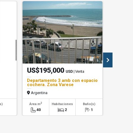
US$195,000
US$92
USD
| Venta
Departamento 3 amb con espacio
Departam
cochera. Zona Varese
MACROC
Argentina
Argentin
2
2
s)
Área m
Habitaciones
Baño(s)
Área m
1
40
2
1
76