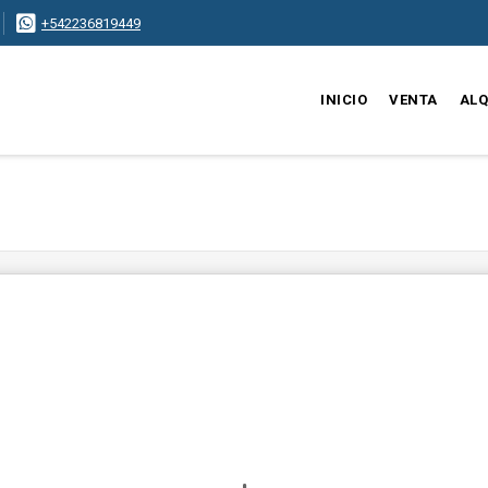
+542236819449
INICIO
VENTA
ALQ