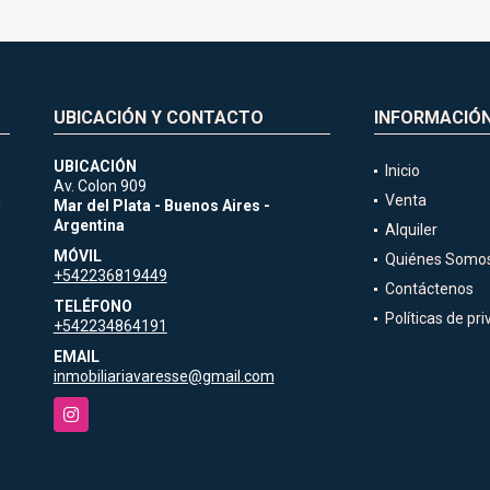
UBICACIÓN Y CONTACTO
INFORMACIÓ
UBICACIÓN
Inicio
Av. Colon 909
Venta
d
Mar del Plata - Buenos Aires -
Argentina
Alquiler
MÓVIL
Quiénes Somo
+542236819449
Contáctenos
TELÉFONO
Políticas de pr
+542234864191
EMAIL
inmobiliariavaresse@gmail.com
Instagram