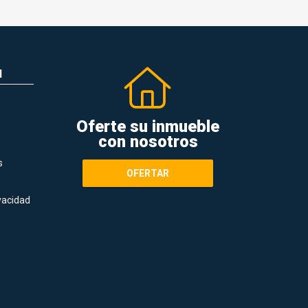
N
Oferte su inmueble
con nosotros
s
OFERTAR
ivacidad