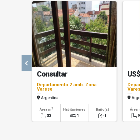
Consultar
US$
Departamento 2 amb. Zona
Depar
Varese
Vare
Argentina
Arge
2
Área m
Habitaciones
Baño(s)
Área 
33
1
1
9