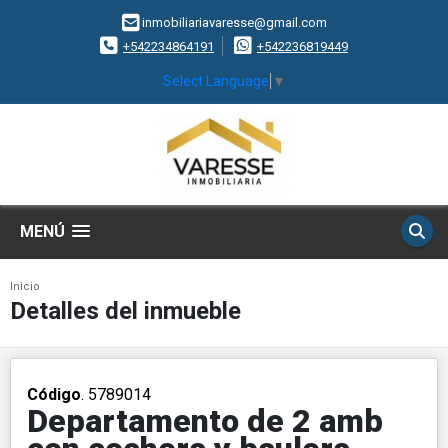
inmobiliariavaresse@gmail.com
+542234864191
+542236819449
Select Language
▼
MENÚ
Inicio
Detalles del inmueble
Código
. 5789014
Departamento de 2 amb