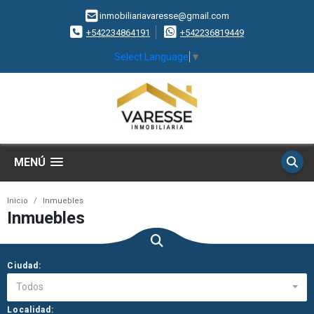
inmobiliariavaresse@gmail.com
+542234864191
+542236819449
Select Language
▼
MENÚ
Inicio
Inmuebles
Inmuebles
Ciudad:
Todos
Localidad: