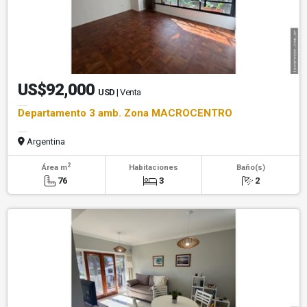
US$92,000
USD
| Venta
Departamento 3 amb. Zona MACROCENTRO
Argentina
2
Área m
Habitaciones
Baño(s)
76
3
2