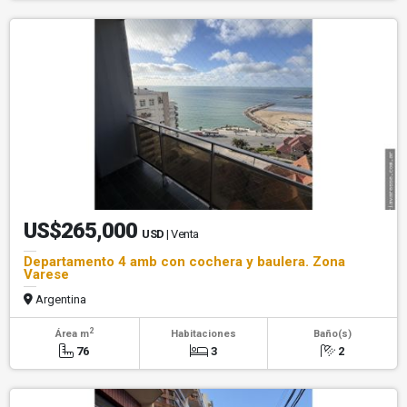
US$265,000
USD
| Venta
Departamento 4 amb con cochera y baulera. Zona
Varese
Argentina
2
Área m
Habitaciones
Baño(s)
76
3
2