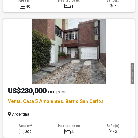
Área m
Habitaciones
Baño(s)
40
1
1
US$280,000
USD
| Venta
Venta. Casa 5 Ambientes. Barrio San Carlos
Argentina
2
Área m
Habitaciones
Baño(s)
200
4
2