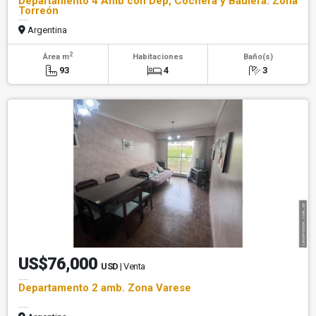
Departamento 4 Amb con Dep, Cochera y Baulera. Zona
Torreón
Argentina
2
Área m
Habitaciones
Baño(s)
93
4
3
US$76,000
USD
| Venta
Departamento 2 amb. Zona Varese