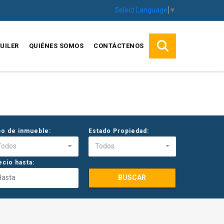
Select Language
▼
UILER
QUIÉNES SOMOS
CONTÁCTENOS
po de inmueble:
Estado Propiedad:
Todos
Todos
ecio hasta:
BUSCAR