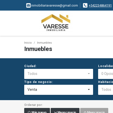
inmobiliariavaresse@gmail.com
+542234864191
Inicio
Inmuebles
Inmuebles
Ciudad:
Localida
Todos
0 Opci
Tipo de negocio:
Habitaci
Venta
Todos
Ordenar por:
Más nuevo
Menor precio
Mayor precio