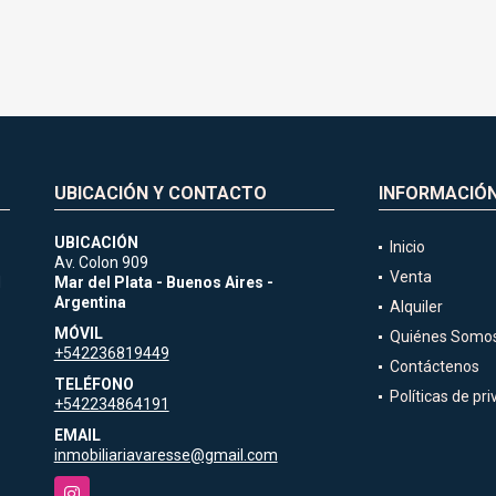
UBICACIÓN Y CONTACTO
INFORMACIÓ
UBICACIÓN
Inicio
Av. Colon 909
Venta
d
Mar del Plata - Buenos Aires -
Argentina
Alquiler
MÓVIL
Quiénes Somo
+542236819449
Contáctenos
TELÉFONO
Políticas de pr
+542234864191
EMAIL
inmobiliariavaresse@gmail.com
Instagram