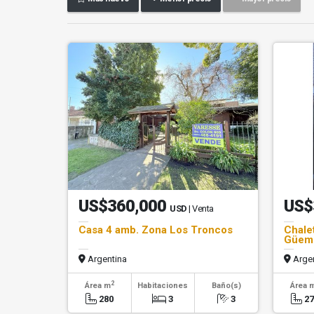
US$360,000
US$
USD
| Venta
Casa 4 amb. Zona Los Troncos
Chale
Güem
Argentina
Argen
2
Área m
Habitaciones
Baño(s)
Área 
280
3
3
2