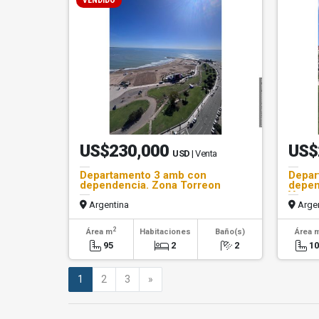
VENDIDO
US$230,000
US$
USD
| Venta
Departamento 3 amb con
Depar
dependencia. Zona Torreon
depen
Vares
Argentina
Argen
2
Área m
Habitaciones
Baño(s)
Área 
95
2
2
1
Siguiente
1
2
3
»