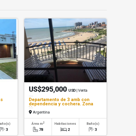
US$295,000
USD
| Venta
os
Departamento de 3 amb con
dependencia y cochera. Zona
Varese
Argentina
2
año(s)
Área m
Habitaciones
Baño(s)
3
78
2
3