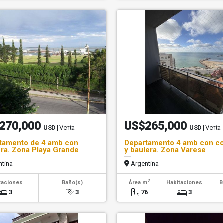
270,000
US$265,000
USD
| Venta
USD
| Venta
tamento de 4 amb con
Departamento 4 amb con c
ra. Zona Playa Grande
y baulera. Zona Varese
tina
Argentina
2
taciones
Baño(s)
Área m
Habitaciones
B
3
3
76
3