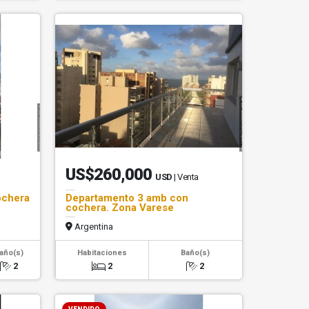
US$260,000
USD
| Venta
ochera
Departamento 3 amb con
cochera. Zona Varese
Argentina
año(s)
Habitaciones
Baño(s)
2
2
2