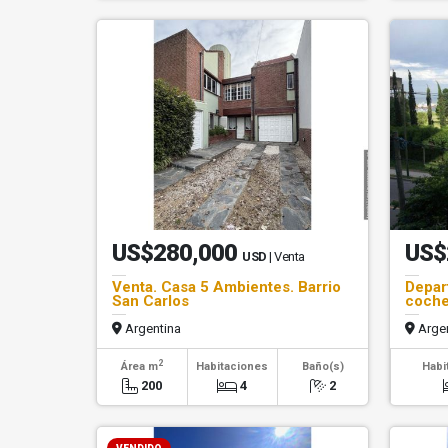
US$280,000
US$
USD
| Venta
Venta. Casa 5 Ambientes. Barrio
Depar
San Carlos
coche
Argentina
Argen
2
Área m
Habitaciones
Baño(s)
Habi
200
4
2