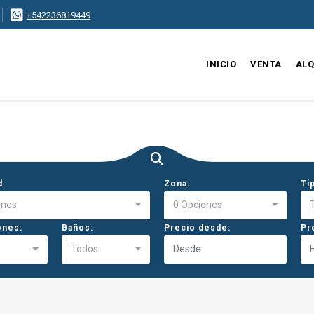
+542236819449
INICIO
VENTA
ALQ
d:
Zona:
Ti
ones
0 Opciones
ones:
Baños:
Precio desde:
Pr
Todos