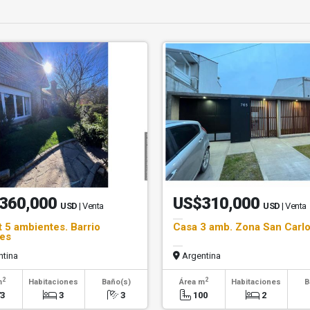
360,000
US$310,000
USD
| Venta
USD
| Venta
t 5 ambientes. Barrio
Casa 3 amb. Zona San Carl
es
tina
Argentina
2
2
m
Habitaciones
Baño(s)
Área m
Habitaciones
B
73
3
3
100
2