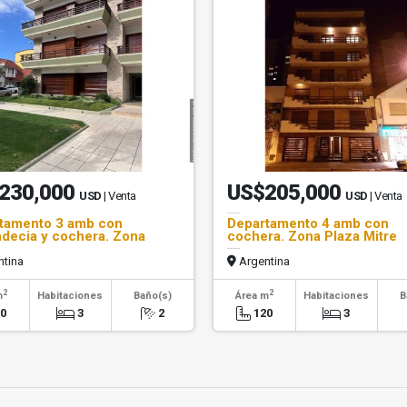
230,000
US$205,000
USD
| Venta
USD
| Venta
tamento 3 amb con
Departamento 4 amb con
decia y cochera. Zona
cochera. Zona Plaza Mitre
e
tina
Argentina
2
2
m
Habitaciones
Baño(s)
Área m
Habitaciones
B
00
3
2
120
3