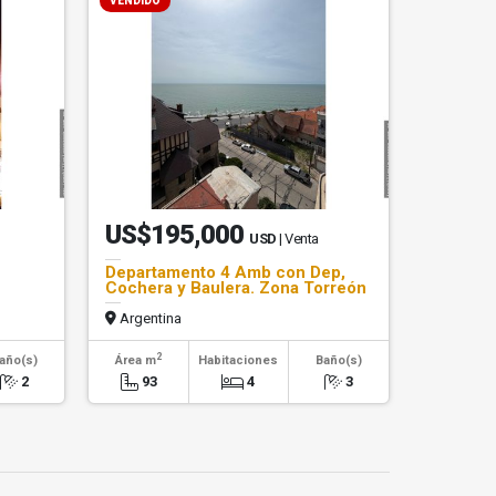
VENDIDO
US$195,000
USD
| Venta
Departamento 4 Amb con Dep,
Cochera y Baulera. Zona Torreón
Argentina
2
año(s)
Área m
Habitaciones
Baño(s)
2
93
4
3